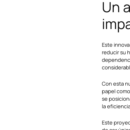
Un a
impa
Este innova
reducir su 
dependenci
considerabl
¿Cóm
Con esta nu
papel como 
se posicion
la eficienci
Este proyec