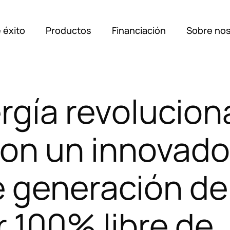
 éxito
Productos
Financiación
Sobre no
Soluci
rgía
revolucion
Casos 
con
un
innovado
e
generación
de
Produc
r
100%
libre
de