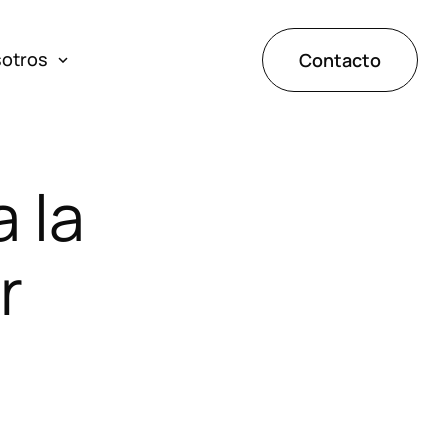
sotros
Contacto
ones
a
la
de éxito
r
tos