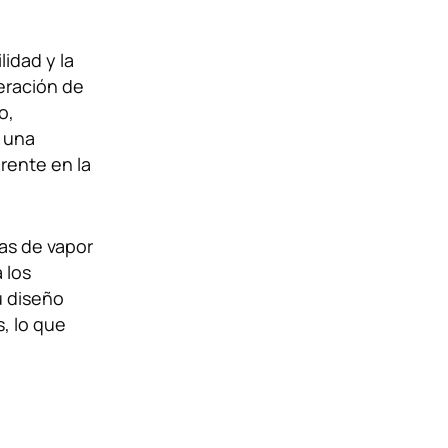
idad y la
eración de
o,
n una
erente en la
as de vapor
 los
u diseño
, lo que