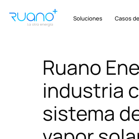
Soluciones
Casos de
Ruano
Ene
industria
sistema
d
vapor
sola