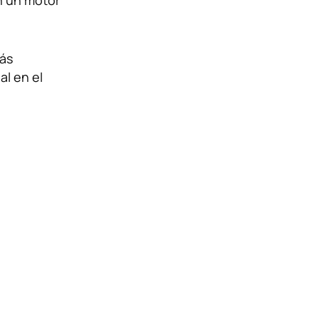
n un motor
App
.
más
al en el