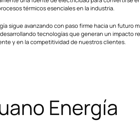
Quiero
hablar por teléfono
.
amente una fuente de electricidad para convertirse e
procesos térmicos esenciales en la industria.
Quiero
contactar por Whats
ía sigue avanzando con paso firme hacia un futuro 
 desarrollando tecnologías que generan un impacto re
te y en la competitividad de nuestros clientes.
Tan sólo
dejaros un mensaje
.
Ruano Energía