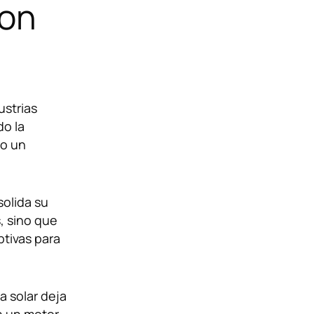
con
ustrias
do la
do un
arte?
olida su
, sino que
ptivas para
a solar deja