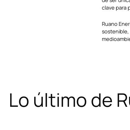
de ser únic
clave para 
Ruano Energ
sostenible,
medioambien
Lo último de 