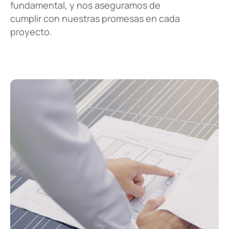
fundamental, y nos aseguramos de
Quiero
hablar por teléfono
.
cumplir con nuestras promesas en cada
proyecto.
Quiero
contactar por WhatsApp
.
Tan sólo
dejaros un mensaje
.