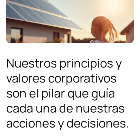
Sobre nosotros
Noticias
Principios y Valores
corporativos
Nuestros principios y
Política de Calidad
valores corporativos
Instalaciones y equipamiento
son el pilar que guía
cada una de nuestras
Contacto
acciones y decisiones.