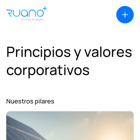
Principios
y
valores
Soluciones
corporativos
Casos de éxito
Nuestros pilares
Productos
Financiación