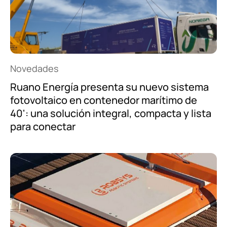
Novedades
Ruano Energía presenta su nuevo sistema
¿Cómo podemos ayudarte?
fotovoltaico en contenedor marítimo de
40': una solución integral, compacta y lista
para conectar
Quiero
hablar por teléfono
.
Quiero
contactar por WhatsApp
.
Tan sólo
dejaros un mensaje
.