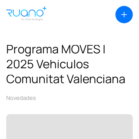
Programa
MOVES
I
2025
Vehículos
Soluciones
Comunitat
Valenciana
Casos de éxito
Novedades
Productos
Financiación