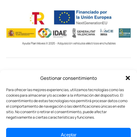
© Ruano Energía
Gestionar consentimiento
Aviso legal
Política de privacidad
Para ofrecer las mejores experiencias, utilizamos tecnologías como las
cookies para almacenar y/o acceder a la información del dispositivo. El
Política de cookies
Política gestión integral
consentimiento de estas tecnologías nos permitirá procesar datos como
el comportamiento de navegación o las identificaciones únicas en este
Certificado LOPD
sitio. No consentir o retirar el consentimiento, puede afectar
negativamente a ciertas características y funciones.
Aceptar