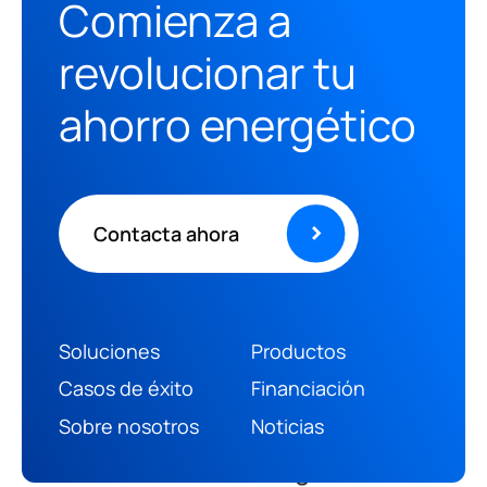
Comienza a
revolucionar tu
ahorro energético
Contacta ahora
Soluciones
Productos
Casos de éxito
Financiación
Sobre nosotros
Noticias
(+34) 966 469 187
info@ruanoenergia.com