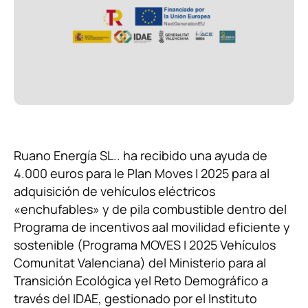
Sobre nosotros
Noticias
Principios y Valores
corporativos
Política de Calidad
Ruano Energía SL.. ha recibido una ayuda de
4.000 euros para le Plan Moves I 2025 para al
Instalaciones y equipamiento
adquisición de vehículos eléctricos
«enchufables» y de pila combustible dentro del
Programa de incentivos aal movilidad eficiente y
Contacto
sostenible (Programa MOVES I 2025 Vehículos
Comunitat Valenciana) del Ministerio para al
Transición Ecológica yel Reto Demográfico a
través del IDAE, gestionado por el Instituto