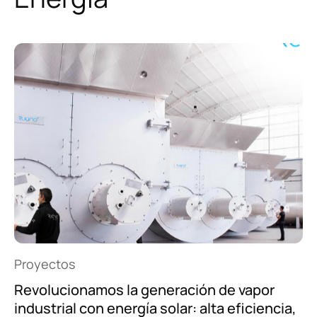
¿Cómo podemos ayudarte?
Quiero
hablar por teléfono
.
Quiero
contactar por WhatsApp
.
Tan sólo
dejaros un mensaje
.
Proyectos
Revolucionamos la generación de vapor
industrial con energía solar: alta eficiencia,