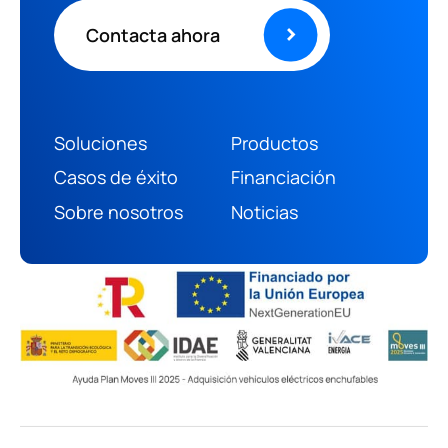
Contacta ahora
Soluciones
Productos
Casos de éxito
Financiación
(+34) 966 469 187
Sobre nosotros
Noticias
info@ruanoenergia.com