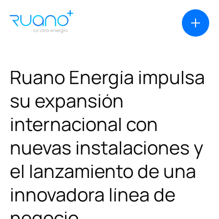
Ruano
Energía
impulsa
su
expansión
Soluciones
internacional
con
Casos de éxito
nuevas
instalaciones
y
Productos
el
lanzamiento
de
una
innovadora
línea
de
Financiación
negocio