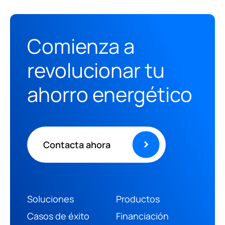
Comienza a
revolucionar tu
ahorro energético
Contacta ahora
Soluciones
Productos
(+34) 966 469 187
Casos de éxito
Financiación