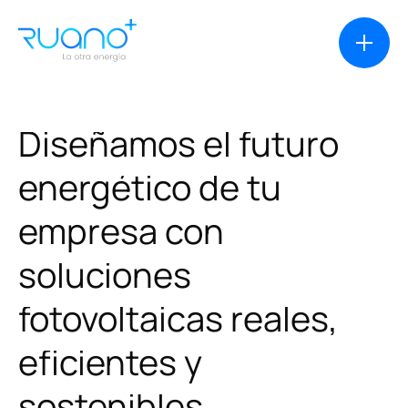
Diseñamos
el
futuro
energético
de
tu
Soluciones
empresa
con
Casos de éxito
soluciones
Productos
fotovoltaicas
reales,
eficientes
y
Financiación
sostenibles