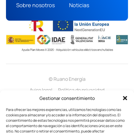
info@ruanoenergia.com
Sobre nosotros
Noticias
© Ruano Energía
Aviso legal
Política de privacidad
Gestionar consentimiento
Política de cookies
Política gestión integral
Para ofrecer las mejores experiencias, utilizamos tecnologías como las
Certificado LOPD
cookies para almacenar y/o acceder a la información del dispositivo. El
consentimiento de estas tecnologías nos permitirá procesar datos como
el comportamiento de navegación o las identificaciones únicas en este
sitio. No consentir o retirar el consentimiento, puede afectar