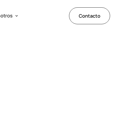
sotros
Contacto
ones
de éxito
tos