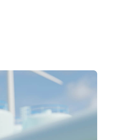
App
.