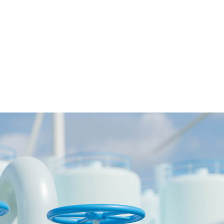
Quiero
hablar por teléfono
.
Quiero
contactar por Whats
Tan sólo
dejaros un mensaje
.