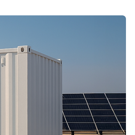
iación
nosotros
 Valores corporativos
alidad
s y equipamiento