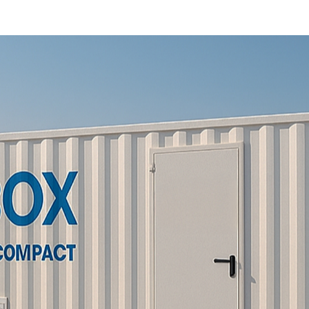
Financ
Sobre 
Noticias
Principios y
Política de C
Instalacione