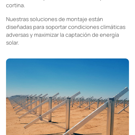
Sobre nosotros
cortina.
Nuestras soluciones de montaje están
diseñadas para soportar condiciones climáticas
Noticias
adversas y maximizar la captación de energía
Principios y Valores
solar.
corporativos
Política de Calidad
Instalaciones y equipamiento
Contacto