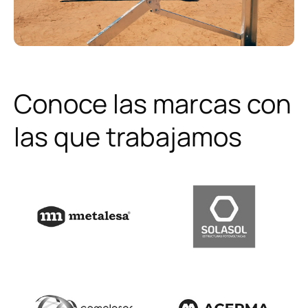
Conoce las marcas con
las que trabajamos
¿Cómo podemos ayudarte?
Quiero
hablar por teléfono
.
Quiero
contactar por WhatsApp
.