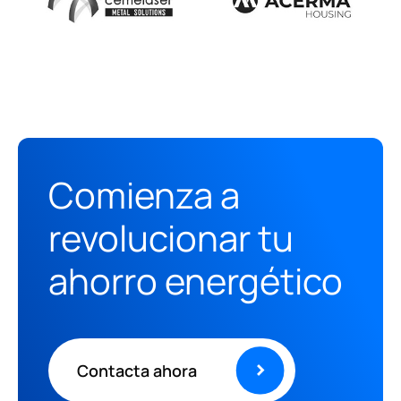
Tan sólo
dejaros un mensaje
.
Comienza a
revolucionar tu
ahorro energético
Contacta ahora