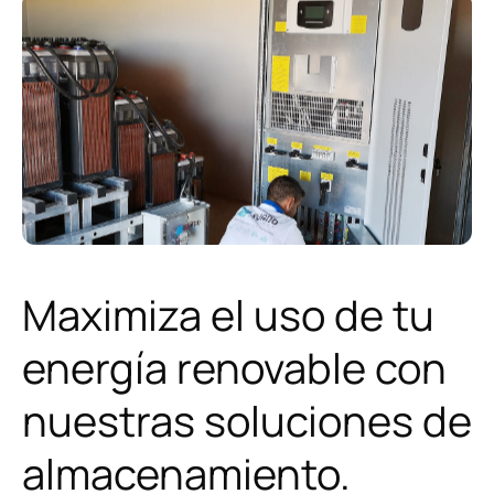
Sobre nosotros
Noticias
Principios y Valores
corporativos
Política de Calidad
Instalaciones y equipamiento
Maximiza el uso de tu
energía renovable con
Contacto
nuestras soluciones de
almacenamiento.