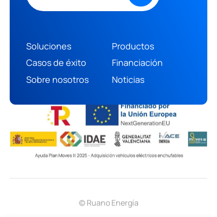
Soluciones
Productos
(+34) 966 469 187
Casos de éxito
Financiación
info@ruanoenergia.com
Sobre nosotros
Noticias
© Ruano Energía