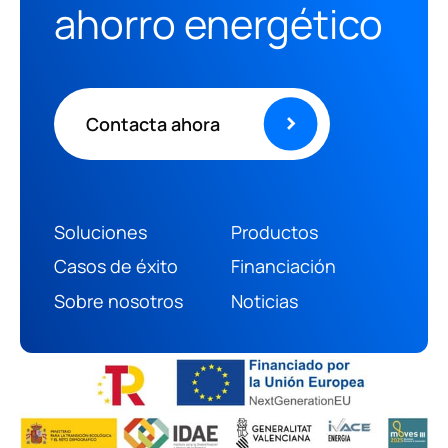
ahorro energético
Contacta ahora
Soluciones
Productos
Casos de éxito
Financiación
(+34) 966 469 187
Sobre nosotros
Noticias
info@ruanoenergia.com