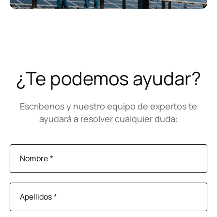
¿Te podemos ayudar?
¿Cómo podemos ayudarte?
Escríbenos y nuestro equipo de expertos te
Quiero
hablar por teléfono
.
ayudará a resolver cualquier duda:
Quiero
contactar por WhatsApp
.
Nombre
*
Tan sólo
dejaros un mensaje
.
Apellidos
*