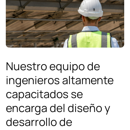
Sobre nosotros
Noticias
Principios y Valores
corporativos
Política de Calidad
Nuestro equipo de
Instalaciones y equipamiento
ingenieros altamente
capacitados se
Contacto
encarga del diseño y
desarrollo de