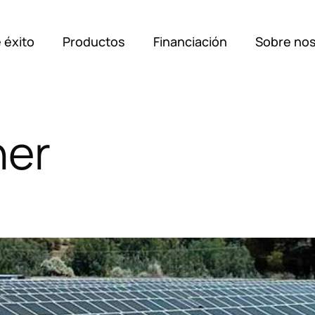
 éxito
Productos
Financiación
Sobre no
Soluci
ner
Casos 
Produc