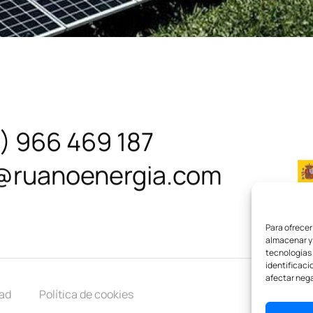
) 966 469 187
@ruanoenergia.com
Para ofrecer
almacenar y/
tecnologías
identificaci
afectar nega
dad
Política de cookies