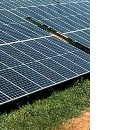
iación
nosotros
arte?
 Valores corporativos
alidad
App
.
s y equipamiento