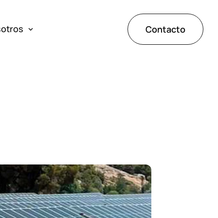
sotros
Contacto
ones
de éxito
tos