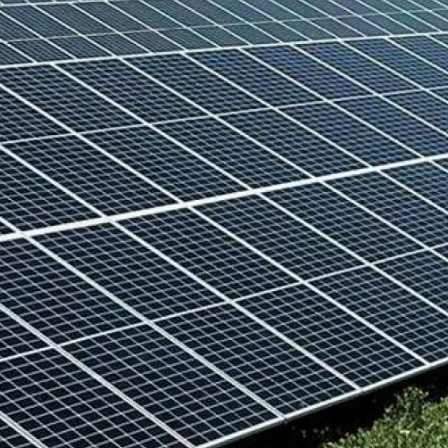
Financ
Sobre 
o podemos ayud
Noticias
Quiero
hablar por teléfono
.
Principios y
Política de C
Quiero
contactar por Whats
Instalacione
Tan sólo
dejaros un mensaje
.