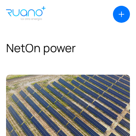
NetOn
power
Soluciones
Casos de éxito
Productos
Financiación