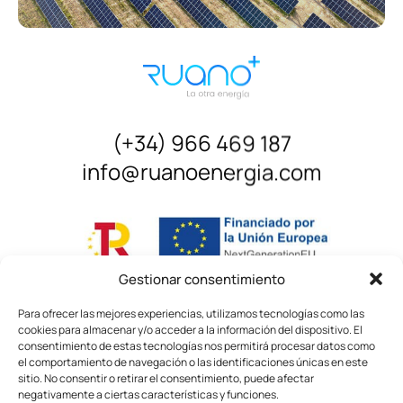
¿Cómo podemos ayudarte?
Sobre nosotros
Quiero
hablar por teléfono
.
Noticias
Principios y Valores
Quiero
contactar por WhatsApp
.
(+34) 966 469 187
corporativos
info@ruanoenergia.com
Tan sólo
dejaros un mensaje
.
Política de Calidad
Instalaciones y equipamiento
Gestionar consentimiento
Contacto
Para ofrecer las mejores experiencias, utilizamos tecnologías como las
cookies para almacenar y/o acceder a la información del dispositivo. El
consentimiento de estas tecnologías nos permitirá procesar datos como
el comportamiento de navegación o las identificaciones únicas en este
sitio. No consentir o retirar el consentimiento, puede afectar
negativamente a ciertas características y funciones.
© Ruano Energía