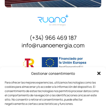
¿Cómo podemos ayudarte?
Sobre nosotros
Quiero
hablar por teléfono
.
Noticias
Principios y Valores
Quiero
contactar por WhatsApp
.
(+34) 966 469 187
corporativos
info@ruanoenergia.com
Tan sólo
dejaros un mensaje
.
Política de Calidad
Instalaciones y equipamiento
Gestionar consentimiento
Contacto
Para ofrecer las mejores experiencias, utilizamos tecnologías como las
cookies para almacenar y/o acceder a la información del dispositivo. El
consentimiento de estas tecnologías nos permitirá procesar datos como
el comportamiento de navegación o las identificaciones únicas en este
sitio. No consentir o retirar el consentimiento, puede afectar
negativamente a ciertas características y funciones.
© Ruano Energía