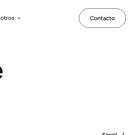
sotros
Contacto
ones
e
de éxito
tos
Scroll