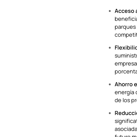
Acceso a
benefici
parques 
competit
Flexibil
suminist
empresas
porcenta
Ahorro 
energía 
de los p
Reducci
signific
asociada
futuro m