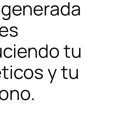
a generada
nes
uciendo tu
ticos y tu
bono.