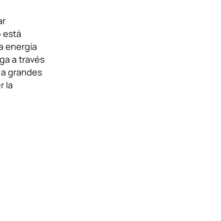
ar
 está
a energía
ga a través
 a grandes
r la