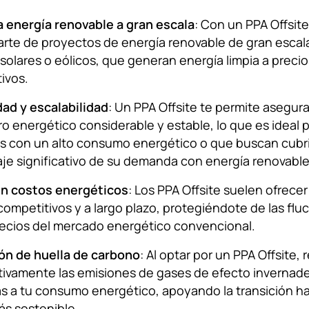
 energía renovable a gran escala
: Con un PPA Offsit
arte de proyectos de energía renovable de gran esca
solares o eólicos, que generan energía limpia a precio
ivos.
idad y escalabilidad
: Un PPA Offsite te permite asegura
ro energético considerable y estable, lo que es ideal 
 con un alto consumo energético o que buscan cubri
je significativo de su demanda con energía renovable
en costos energéticos
: Los PPA Offsite suelen ofrecer
competitivos y a largo plazo, protegiéndote de las flu
recios del mercado energético convencional.
ón de huella de carbono
: Al optar por un PPA Offsite,
ativamente las emisiones de gases de efecto invernad
s a tu consumo energético, apoyando la transición ha
ás sostenible.