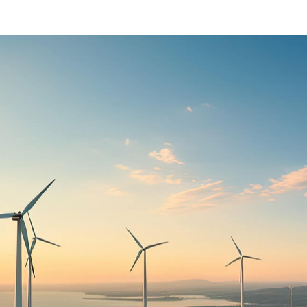
Financ
Sobre 
Noticias
Principios y
Política de C
Instalacione