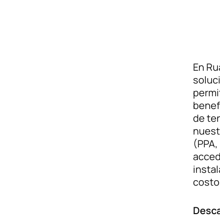
En Ru
soluc
permi
benef
de te
nuest
o podemos ayud
(PPA, 
acced
insta
costo
Desca