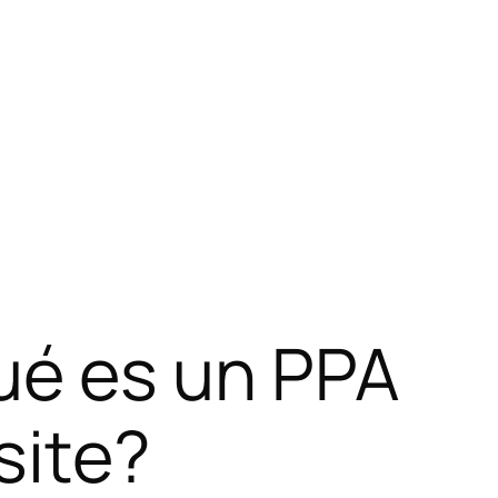
Quiero
hablar por teléfono
.
Quiero
contactar por Whats
Tan sólo
dejaros un mensaje
.
ué es un PPA
site?