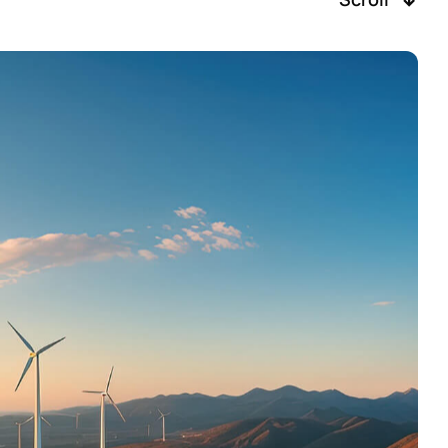
iación
nosotros
 Valores corporativos
alidad
s y equipamiento