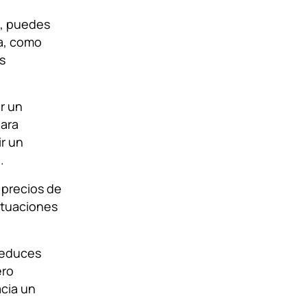
e, puedes
la, como
s
r un
para
r un
.
 precios de
ctuaciones
 reduces
ero
cia un