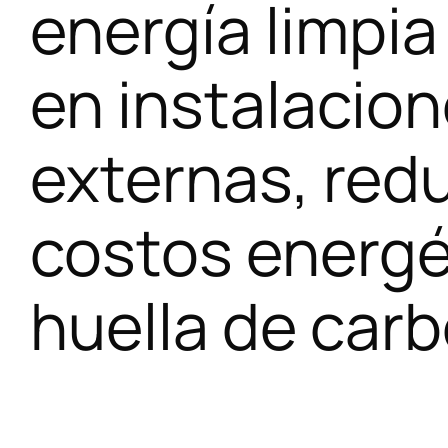
energía limpi
en instalacio
externas, red
costos energé
huella de car