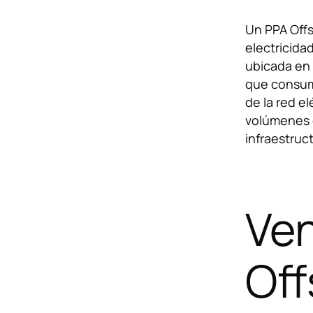
Un PPA Off
electricida
ubicada en 
que consume
de la red e
volúmenes d
infraestruc
Ven
Off