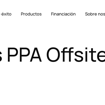
 éxito
Productos
Financiación
Sobre no
Soluci
s
PPA
Offsit
Casos 
Produc